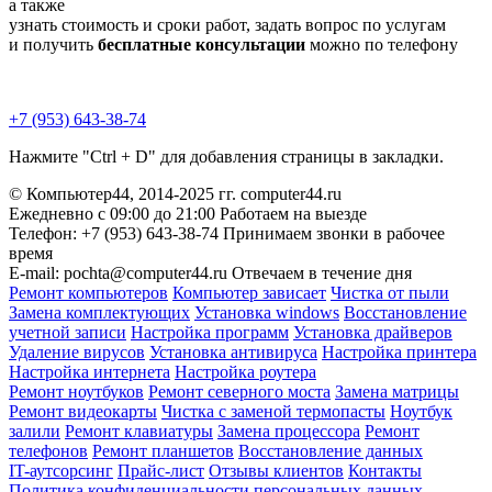
а также
узнать стоимость и сроки работ, задать вопрос по услугам
и получить
бесплатные консультации
можно по телефону
+7 (953) 643-38-74
Нажмите "Ctrl + D" для добавления страницы в закладки.
© Компьютер44, 2014-2025 гг.
computer44.ru
Ежедневно с 09:00 до 21:00
Работаем на выезде
Телефон: +7 (953) 643-38-74
Принимаем звонки в рабочее
время
E-mail: pochta@computer44.ru
Отвечаем в течение дня
Ремонт компьютеров
Компьютер зависает
Чистка от пыли
Замена комплектующих
Установка windows
Восстановление
учетной записи
Настройка программ
Установка драйверов
Удаление вирусов
Установка антивируса
Настройка принтера
Настройка интернета
Настройка роутера
Ремонт ноутбуков
Ремонт северного моста
Замена матрицы
Ремонт видеокарты
Чистка с заменой термопасты
Ноутбук
залили
Ремонт клавиатуры
Замена процессора
Ремонт
телефонов
Ремонт планшетов
Восстановление данных
IT-аутсорсинг
Прайс-лист
Отзывы клиентов
Контакты
Политика конфиденциальности персональных данных